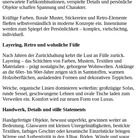
unerwartete Farbkombinationen, verspielte Details und persönliche
Objekte schaffen Spannung und Charakter.
Kräftige Farben, florale Muster, Stickereien und Retro-Elemente
fließen selbstverständlich in moderne Konzepte ein. Innenräume
werden zum Spiegel der Persönlichkeit – komplex, vielschichtig,
individuell.
Layering, Retro und wohnliche Fülle
Nach Jahren der Zurückhaltung kehrt die Lust an Fülle zurück.
Layering – das Schichten von Farben, Mustern, Textilien und
Materialien – prägt nostalgische, geborgene Wohnwelten. Anklänge
an die 60er- bis 90er-Jahre zeigen sich in Samtstoffen, warmen
Holzoberflächen, ausladenden Formen und dekorativen Teppichen.
Weiche, organische Linien dominieren weiterhin: großzügige Sofas,
runde Sessel, geschwungene Lehnen und ovale Tische laden zum
Verweilen ein. Komfort wird zur neuen Form von Luxus.
Handwerk, Details und stille Statements
Handgefertigte Objekte, bewusst unperfekt, gewinnen weiter an
Bedeutung. Glaswaren mit kleinen Unregelmäßigkeiten, bestickte
Textilien, farbiges Geschirr oder keramische Einzelstücke bringen
Wärme und Authentizität in den Alltag. Böden, Wände und sogar