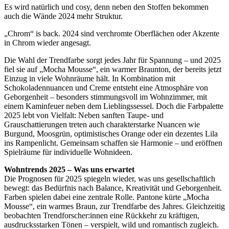
Es wird natürlich und cosy, denn neben den Stoffen bekommen
auch die Wände 2024 mehr Struktur.
„Chrom“ is back. 2024 sind verchromte Oberflächen oder Akzente
in Chrom wieder angesagt.
Die Wahl der Trendfarbe sorgt jedes Jahr für Spannung – und 2025
fiel sie auf „Mocha Mousse“, ein warmer Braunton, der bereits jetzt
Einzug in viele Wohnräume hält. In Kombination mit
Schokoladennuancen und Creme entsteht eine Atmosphäre von
Geborgenheit – besonders stimmungsvoll im Wohnzimmer, mit
einem Kaminfeuer neben dem Lieblingssessel. Doch die Farbpalette
2025 lebt von Vielfalt: Neben sanften Taupe- und
Grauschattierungen treten auch charakterstarke Nuancen wie
Burgund, Moosgrün, optimistisches Orange oder ein dezentes Lila
ins Rampenlicht. Gemeinsam schaffen sie Harmonie – und eröffnen
Spielräume für individuelle Wohnideen.
Wohntrends 2025 – Was uns erwartet
Die Prognosen für 2025 spiegeln wieder, was uns gesellschaftlich
bewegt: das Bedürfnis nach Balance, Kreativität und Geborgenheit.
Farben spielen dabei eine zentrale Rolle. Pantone kürte „Mocha
Mousse“, ein warmes Braun, zur Trendfarbe des Jahres. Gleichzeitig
beobachten Trendforscher:innen eine Rückkehr zu kräftigen,
ausdrucksstarken Tönen – verspielt, wild und romantisch zugleich.