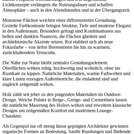
Lichtkonzepte verlängern die Nutzungsdauer und schaffen
Atmosphäre – auch in den Abendstunden und in der Übergangszeit.
Monotone Flächen weichen einer differenzierten Gestaltung.
Gezielte Farbkontraste bringen Struktur, Tiefe und moderne Eleganz
in den Außenraum. Besonders gefragt sind Kombinationen aus
hellen und dunklen Nuancen, die Flächen gliedern und
architektonische Akzente setzen. Rot etabliert sich als neue
Fokusfarbe – von tiefen Beerentönen bis hin zu warmem,
zurückhaltendem Terracotta.
Die Nähe zur Natur bleibt zentrales Gestaltungselement.
Oberflächen wirken ruhig, hochwertig und wohnlich, ohne ins
Rustikale zu kippen. Natürliche Materialien, warme Farbwelten und
klare Linien erzeugen Außenbereiche, die einladend sind und
zugleich zeitgemäß wirken.
Holz zählt seit jeher zu den prägenden Materialien im Outdoor-
Design. Weiche Polster in Beige-, Greige- und Cremetönen lassen
die natürliche Maserung des Holzes wirken und erweitern klassische
Designs um zeitgemäßen Komfort mit modernem Lounge-
Charakter.
Als Gegenpol zur oft streng linear geprägten Architektur gewinnen
organische Formen an Bedeutung. Sanfte Rundungen und fließende