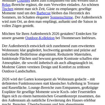
Modulare
Lounges
laden zum Entspannen ein und werden durch
Relax
-Bereiche ergänzt, die zum Verweilen einladen. An schönen
Tischen
nimmt man sich Zeit, Gäste zu empfangen; gesellige
Momente rund um den
Barbecue
bleiben das Herzstück des
Sommers, im Schatten eleganter
Sonnenschirme
. Der Außenbereich
wird zum Ort, an dem man empfängt, auftankt und die Saison in
vollen Zügen genießt.
Möchten Sie Ihren Außenbereich 2026 gestalten? Entdecken Sie
unsere gesamte
Outdoor-Kollektion
bei Thommessen Intérieurs.
Der Außenbereich entwickelt sich zunehmend zum erweiterten
Wohnraum: klar gegliedert, hochwertig gestaltet und präzise auf
individuelle Bedürfnisse abgestimmt. Reduzierte Materialien,
funktionale Flächen und bewusst gesetzte Kontraste schaffen eine
Atmosphäre, die sowohl ästhetisch als auch alltagstauglich ist.
Moderne Gärten vereinen Design und Komfort zu zeitlosen
Outdoor-Landschaften.
2026 wird der Garten konsequent als Wohnraum gedacht – mit
definierten Funktionszonen statt klassischer Aufteilung in Terrasse
und Rasenfläche. Lounge-Bereiche zum Entspannen, großzügige
Essplätze für gesellige Momente sowie Koch- oder Feuerstellen
fügen sich zu einem harmonischen Gesamtkonzept zusammen, das
den Außenraum als natürliche Erweiterung des Hauses erlebbar
macht. Pergolen, Überdachungen und fein abgestimmte