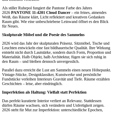
Als stiller Ruhepol fungiert die Pantone Farbe des Jahres
2026
PANTONE 11-4201 Cloud Dancer
– ein feines, atmendes
Weiß, das Räume klärt, Licht reflektiert und kreativen Gedanken
Raum gibt. Wie eine unbeschriebene Leinwand öffnet es den Blick
für Neues.
Skulpturale Möbel und die Poesie des Sammelns
2026 wird das Jahr der skulpturalen Präsenz. Sitzmöbel, Tische und
Leuchten entwickeln eine fast bildhauerische Qualität. Ihre Wirkung
entsteht nicht durch Lautstärke, sondern durch Form, Proportion und
Materialität. Halb Objekt, halb Architektur, fügen sie sich ruhig in
den Raum – und bleiben dennoch unvergesslich.
Parallel dazu erreicht die Lust am Sammeln einen neuen Höhepunkt.
Vintage-Stücke, Designklassiker, Kunstwerke und persönliche
Fundstücke verleihen Interieurs Gravität und Tiefe. Räume erzählen
Geschichten – leise, aber eindringlich.
Imperfektion als Haltung: Vielfalt statt Perfektion
Das perfekt kuratierte Interior verliert an Relevanz. Stattdessen
dürfen Räume wachsen, sich verändern und Unfertigkeit zeigen.
2026 steht für Mut zur Imperfektion: unterschiedliche Epochen,