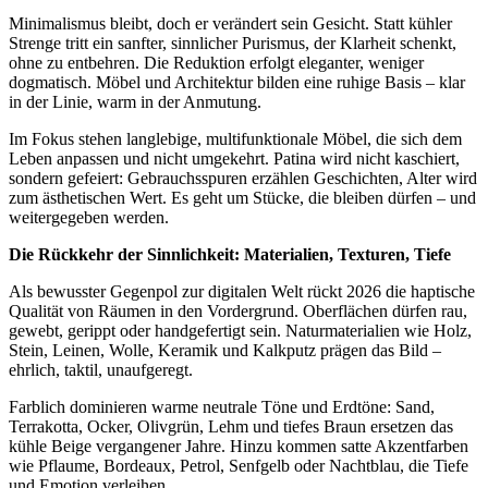
Minimalismus bleibt, doch er verändert sein Gesicht. Statt kühler
Strenge tritt ein sanfter, sinnlicher Purismus, der Klarheit schenkt,
ohne zu entbehren. Die Reduktion erfolgt eleganter, weniger
dogmatisch. Möbel und Architektur bilden eine ruhige Basis – klar
in der Linie, warm in der Anmutung.
Im Fokus stehen langlebige, multifunktionale Möbel, die sich dem
Leben anpassen und nicht umgekehrt. Patina wird nicht kaschiert,
sondern gefeiert: Gebrauchsspuren erzählen Geschichten, Alter wird
zum ästhetischen Wert. Es geht um Stücke, die bleiben dürfen – und
weitergegeben werden.
Die Rückkehr der Sinnlichkeit: Materialien, Texturen, Tiefe
Als bewusster Gegenpol zur digitalen Welt rückt 2026 die haptische
Qualität von Räumen in den Vordergrund. Oberflächen dürfen rau,
gewebt, gerippt oder handgefertigt sein. Naturmaterialien wie Holz,
Stein, Leinen, Wolle, Keramik und Kalkputz prägen das Bild –
ehrlich, taktil, unaufgeregt.
Farblich dominieren warme neutrale Töne und Erdtöne: Sand,
Terrakotta, Ocker, Olivgrün, Lehm und tiefes Braun ersetzen das
kühle Beige vergangener Jahre. Hinzu kommen satte Akzentfarben
wie Pflaume, Bordeaux, Petrol, Senfgelb oder Nachtblau, die Tiefe
und Emotion verleihen.