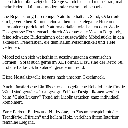
nach Lichteinfall zeigt sich Greige wandelbar: mal mehr Grau, mal
mehr Beige – kühl und modern oder warm und behaglich.
Die Begeisterung für cremige Naturtöne hält an. Sand, Ocker oder
Greige verleihen Räumen eine authentische, elegante Note und
harmonieren perfekt mit Naturmaterialien wie Leinen oder Wolle.
Das gewisse Extra entsteht durch Akzente: eine Vase in Burgundy,
feine schwarze Bilderrahmen oder ausgewählte Möbelstücke in den
aktuellen Trendfarben, die dem Raum Persönlichkeit und Tiefe
verleihen.
Möbel zeigen sich weiterhin in geschwungenen organischen
Formen - Sofas auch gerne im XL Format. Dazu sind der Retro Stil
und die Farbe „Schokolade“ gerade im Trend.
Diese Nostalgiewelle ist ganz nach unserem Geschmack.
Auch künstlerische Einflüsse, wie ausgefallene Reliefobjekte für die
Wand sind gerade sehr angesagt. Zeitlose Design Ikonen werden
beim "Quiet Luxury" Trend mit Lieblingstücken ganz individuell
kombiniert.
Zarte Farben, Puder- und Nude-töne, im Zusammenspiel mit der
Trendfarbe „Pfirsich“ und hellem Holz, verleihen ihrem Interieur
feminine Eleganz.