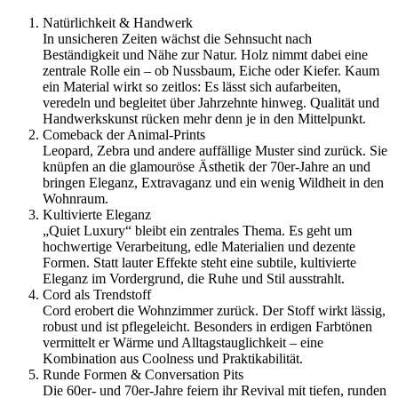
Natürlichkeit & Handwerk
In unsicheren Zeiten wächst die Sehnsucht nach
Beständigkeit und Nähe zur Natur. Holz nimmt dabei eine
zentrale Rolle ein – ob Nussbaum, Eiche oder Kiefer. Kaum
ein Material wirkt so zeitlos: Es lässt sich aufarbeiten,
veredeln und begleitet über Jahrzehnte hinweg. Qualität und
Handwerkskunst rücken mehr denn je in den Mittelpunkt.
Comeback der Animal-Prints
Leopard, Zebra und andere auffällige Muster sind zurück. Sie
knüpfen an die glamouröse Ästhetik der 70er-Jahre an und
bringen Eleganz, Extravaganz und ein wenig Wildheit in den
Wohnraum.
Kultivierte Eleganz
„Quiet Luxury“ bleibt ein zentrales Thema. Es geht um
hochwertige Verarbeitung, edle Materialien und dezente
Formen. Statt lauter Effekte steht eine subtile, kultivierte
Eleganz im Vordergrund, die Ruhe und Stil ausstrahlt.
Cord als Trendstoff
Cord erobert die Wohnzimmer zurück. Der Stoff wirkt lässig,
robust und ist pflegeleicht. Besonders in erdigen Farbtönen
vermittelt er Wärme und Alltagstauglichkeit – eine
Kombination aus Coolness und Praktikabilität.
Runde Formen & Conversation Pits
Die 60er- und 70er-Jahre feiern ihr Revival mit tiefen, runden