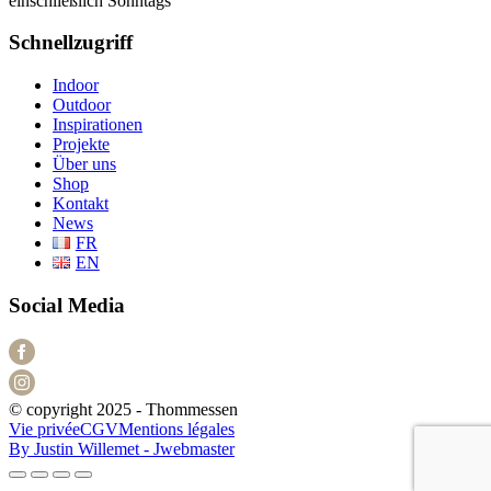
einschließlich Sonntags
Schnellzugriff
Indoor
Outdoor
Inspirationen
Projekte
Über uns
Shop
Kontakt
News
FR
EN
Social Media
© copyright 2025 - Thommessen
Vie privée
CGV
Mentions légales
By Justin Willemet - Jwebmaster